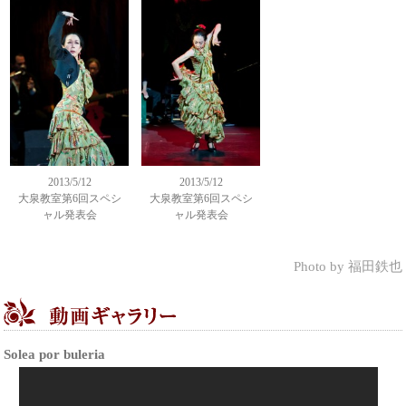
2013/5/12
2013/5/12
大泉教室第6回スペシ
大泉教室第6回スペシ
ャル発表会
ャル発表会
Photo by 福田鉄也
Solea por buleria