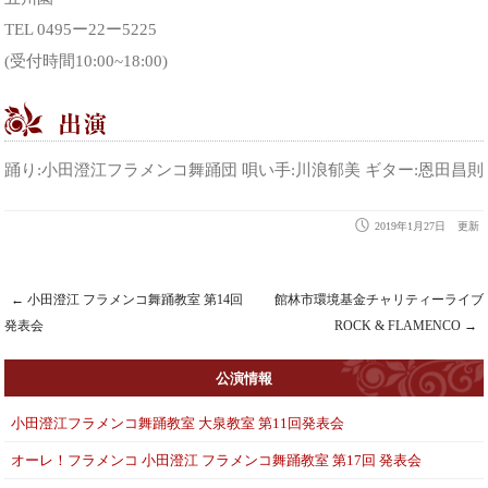
TEL 0495ー22ー5225
(受付時間10:00~18:00)
踊り:小田澄江フラメンコ舞踊団 唄い手:川浪郁美 ギター:恩田昌則
2019年1月27日
更新
←
小田澄江 フラメンコ舞踊教室 第14回
館林市環境基金チャリティーライブ
Post navigation
発表会
ROCK & FLAMENCO
→
公演情報
小田澄江フラメンコ舞踊教室 大泉教室 第11回発表会
オーレ！フラメンコ 小田澄江 フラメンコ舞踊教室 第17回 発表会